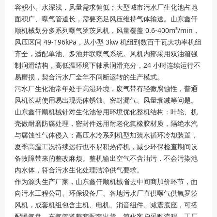
容积小、水深浅，风量需求偏低；大型城市污水厂生化池占地
面积广、曝气管道长，需要充足风压维持气体输送。山东鑫仟
顺机械划分多系列曝气罗茨风机，风量覆盖 0.6-400m³/min，
风压区间 49-196kPa，从小型 3kw 机组到数百千瓦大功率机组
齐全，适配单池、多池并联曝气系统。风机内部采用双油箱强
制润滑结构，高低温环境下轴承润滑充分，24 小时连续运行不
易磨损，契合污水厂全年不间断运转的生产模式。
污水厂生化池常年处于高湿环境，废气带有轻微腐蚀性，普通
风机长期使用易出现壳体锈蚀、密封漏气、风量衰减等问题。
山东鑫仟顺机械针对生化池使用环境优化整机结构：叶轮、机
壳做耐磨防腐处理，密封件选用耐老化氟橡胶材质，隔绝水汽
与腐蚀性气体侵入；高压水冷系列机型加装水循环冷却装置，
夏季高温工况持续运行也不易积热停机，减少环保检查期间设
备故障带来的整改麻烦。整机输出空气不含油污，不会污染池
内水体，符合污水生化处理洁净供气要求。
作为源头生产厂家，山东鑫仟顺机械省去中间商加价环节，面
向污水工程公司、环保设备厂、各地污水厂直供曝气供氧罗茨
风机，成套机组包含主机、电机、消音组件、减震底座，可搭
配曝气盘、布气管道整套配套出货，简化客户采购流程。工厂