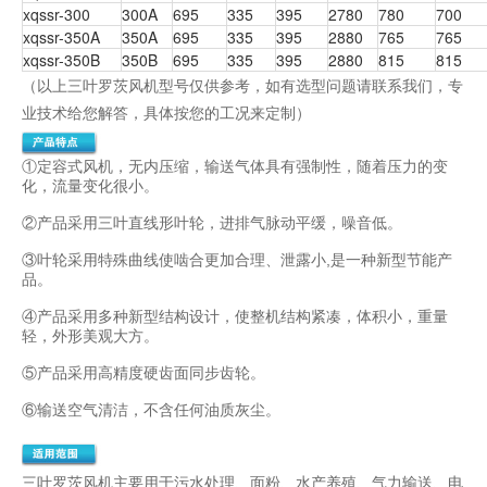
xqssr-300
300A
695
335
395
2780
780
700
xqssr-350A
350A
695
335
395
2880
765
765
xqssr-350B
350B
695
335
395
2880
815
815
（
以上三叶罗茨风机型号仅供参考，如有选型问题请联系我们，专
业技术给您解答，具体按您的工况来定制
）
①定容式风机，无内压缩，输送气体具有强制性，随着压力的变
化，流量变化很小。
②产品采用三叶直线形叶轮，进排气脉动平缓，噪音低。
③叶轮采用特殊曲线使啮合更加合理、泄露小,是一种新型节能产
品。
④产品采用多种新型结构设计，使整机结构紧凑，体积小，重量
轻，外形美观大方。
⑤产品采用高精度硬齿面同步齿轮。
⑥输送空气清洁，不含任何油质灰尘。
三叶罗茨风机主要用于污水处理、面粉、水产养殖、气力输送、电