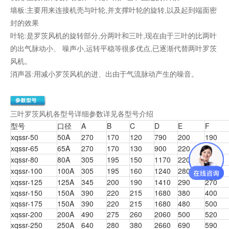
墙板:主要用来连接机壳与叶轮,并支撑叶轮的旋转,以及起到端面密
封的效果
叶轮:是罗茨风机的旋转部分,分两叶和三叶,现在由于三叶的比两叶
的出气脉动小、 噪声小,运转平稳等很多优点,已逐渐代替两叶罗茨
风机。
消声器:用减小罗茨风机的进、出由于气流脉动产生的噪音。
三叶罗茨风机各型号详细参数详见各型号介绍
型号
口径
A
B
C
D
E
F
xqssr-50
50A
270
170
120
790
200
190
xqssr-65
65A
270
170
130
900
220
210
xqssr-80
80A
305
195
150
1170
220
220
xqssr-100
100A
305
195
160
1240
280
260
xqssr-125
125A
345
200
190
1410
290
270
xqssr-150
150A
390
220
215
1680
380
400
xqssr-175
150A
390
220
215
1680
480
500
xqssr-200
200A
490
275
260
2060
500
520
xqssr-250
250A
640
280
380
2660
690
590