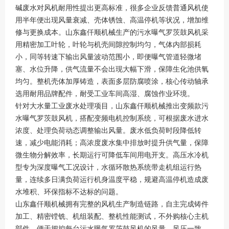
碱废水对风机耐用性提出更高标准，很多企业反馈普通风机使
用半年便出现风量衰减、壳体锈蚀、高温停机等状况，增加维
修与更换成本。山东鑫仟顺机械生产的污水曝气罗茨鼓风机采
用精密加工叶轮，叶轮与机壳间隙控制均匀，气体内部损耗
小，同等转速下输出风量波动范围小，即便曝气管道轻微堵
塞、水位升降，供气流量不会出现大幅下滑，保障生化池供氧
均匀。整机壳体加厚铸造，表面多层防腐喷涂，核心传动轴承
选用耐用品牌配件，耐受工业车间高湿、腐蚀作业环境。
针对大水量工业废水处理项目，山东鑫仟顺机械推出变频款污
水曝气罗茨鼓风机，搭配变频电机控制系统，可根据废水进水
浓度、处理负荷动态调整输出风量。废水低负荷时段降低转
速，减少电能消耗；高浓度废水集中排放时提升供气量，保障
微生物分解效率，长期运行可降低车间用电开支。高压水冷机
型专为深度曝气工况设计，水循环散热系统带走机组运行热
量，连续多日满负荷运行机身温度平稳，规避高温停机造成废
水堆积、环保指标不达标的问题。
山东鑫仟顺机械拥有完整的风机生产制造链路，自主完成铸件
加工、精密镗铣、机组装配、整机性能测试，不外购核心主机
部件，便于把控每台污水曝气罗茨鼓风机的风量、风压一致