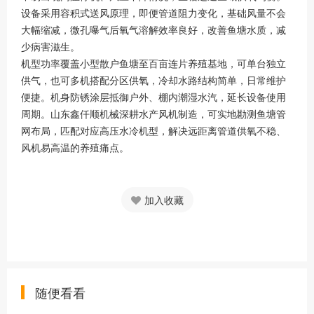
设备采用容积式送风原理，即便管道阻力变化，基础风量不会
大幅缩减，微孔曝气后氧气溶解效率良好，改善鱼塘水质，减
少病害滋生。
机型功率覆盖小型散户鱼塘至百亩连片养殖基地，可单台独立
供气，也可多机搭配分区供氧，冷却水路结构简单，日常维护
便捷。机身防锈涂层抵御户外、棚内潮湿水汽，延长设备使用
周期。山东鑫仟顺机械深耕水产风机制造，可实地勘测鱼塘管
网布局，匹配对应高压水冷机型，解决远距离管道供氧不稳、
风机易高温的养殖痛点。
加入收藏
随便看看