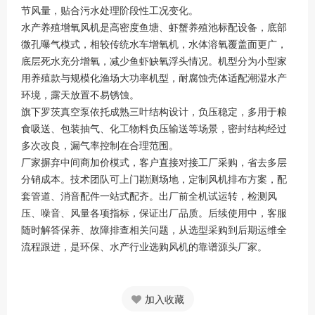
节风量，贴合污水处理阶段性工况变化。
水产养殖增氧风机是高密度鱼塘、虾蟹养殖池标配设备，底部
微孔曝气模式，相较传统水车增氧机，水体溶氧覆盖面更广，
底层死水充分增氧，减少鱼虾缺氧浮头情况。机型分为小型家
用养殖款与规模化渔场大功率机型，耐腐蚀壳体适配潮湿水产
环境，露天放置不易锈蚀。
旗下罗茨真空泵依托成熟三叶结构设计，负压稳定，多用于粮
食吸送、包装抽气、化工物料负压输送等场景，密封结构经过
多次改良，漏气率控制在合理范围。
厂家摒弃中间商加价模式，客户直接对接工厂采购，省去多层
分销成本。技术团队可上门勘测场地，定制风机排布方案，配
套管道、消音配件一站式配齐。出厂前全机试运转，检测风
压、噪音、风量各项指标，保证出厂品质。后续使用中，客服
随时解答保养、故障排查相关问题，从选型采购到后期运维全
流程跟进，是环保、水产行业选购风机的靠谱源头厂家。
加入收藏