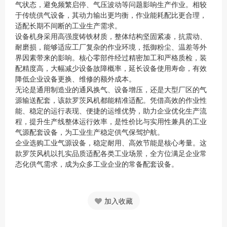
气状态，避免频繁启停、气压波动等问题影响生产作业。相较
于传统供气设备，其动力输出更均衡，作业能耗配比更合理，
适配长期不间断的工业生产需求。
设备机身采用高强度铸铁材质，整体结构坚固紧凑，抗震动、
耐磨损，能够适应工厂复杂的作业环境，抵御粉尘、温差等外
界因素带来的影响。核心零部件经过精密加工和严格质检，装
配精度高，大幅减少设备故障概率，延长设备使用寿命，有效
降低企业设备更换、维修的额外成本。
无论是通用制造业的通风换气、设备增压，还是大型厂区的气
源输送配套，该款罗茨风机都能精准适配。凭借高效的作业性
能、稳定的运行表现、便捷的运维优势，助力企业优化生产流
程，提升生产线整体运行效率，是性价比与实用性兼具的工业
气源配套设备，为工业生产稳定供气保驾护航。
企业选购工业气源设备，稳定耐用、高效节能是核心考量。这
款罗茨风机以扎实品质适配各类工业场景，全方位满足企业常
态化供气需求，成为众多工业企业的常备配套设备。
加入收藏