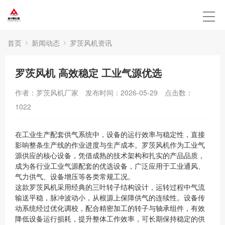
首页
新闻动态
罗茨风机资讯
罗茨风机 高效稳定 工业气源优选
作者：罗茨风机厂家
发布时间：2026-05-29
点击数：
1022
在工业生产配套供气系统中，设备的运行效率与稳定性，直接
影响整条生产线的作业进度与生产成本。罗茨风机作为工业气
源供应的核心设备，凭借成熟的技术架构和扎实的产品品质，
成为各行业工业气源配套的优选设备，广泛应用于工业通风、
气力供气、设备增压等各类常规工况。
这款罗茨风机采用经典的三叶转子结构设计，运转过程中气流
输送平稳，脉冲波动小，从根源上保障供气的连续性。设备传
动系统经过优化调校，配合精密加工的转子与轴承组件，有效
降低设备运行损耗，提升整体工作效率，可长期保持稳定的供