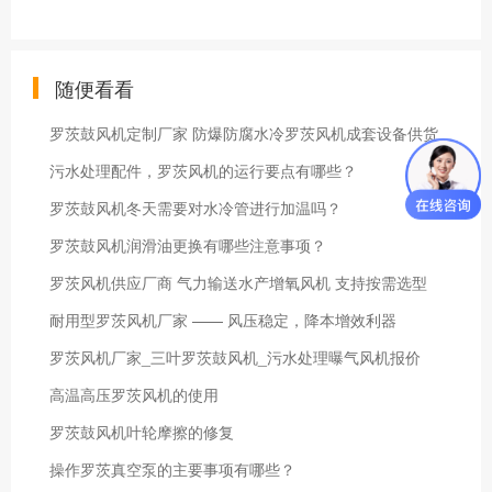
随便看看
罗茨鼓风机定制厂家 防爆防腐水冷罗茨风机成套设备供货
污水处理配件，罗茨风机的运行要点有哪些？
罗茨鼓风机冬天需要对水冷管进行加温吗？
罗茨鼓风机润滑油更换有哪些注意事项？
罗茨风机供应厂商 气力输送水产增氧风机 支持按需选型
耐用型罗茨风机厂家 —— 风压稳定，降本增效利器
罗茨风机厂家_三叶罗茨鼓风机_污水处理曝气风机报价
高温高压罗茨风机的使用
罗茨鼓风机叶轮摩擦的修复
操作罗茨真空泵的主要事项有哪些？