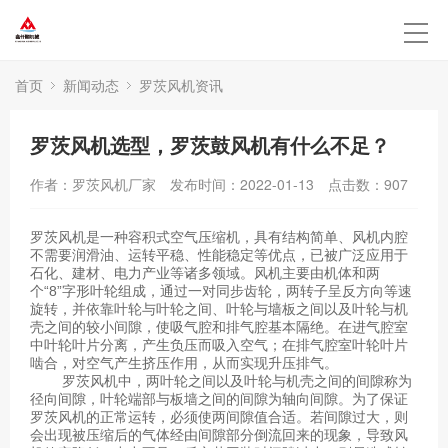
首页
新闻动态
罗茨风机资讯
罗茨风机选型，罗茨鼓风机有什么不足？
作者：罗茨风机厂家
发布时间：2022-01-13
点击数：
907
罗茨风机是一种容积式空气压缩机，具有结构简单、风机内腔
不需要润滑油、运转平稳、性能稳定等优点，已被广泛应用于
石化、建材、电力产业等诸多领域。风机主要由机体和两
个“8”字形叶轮组成，通过一对同步齿轮，两转子呈反方向等速
旋转，并依靠叶轮与叶轮之间、叶轮与墙板之间以及叶轮与机
壳之间的较小间隙，使吸气腔和排气腔基本隔绝。在进气腔室
中叶轮叶片分离，产生负压而吸入空气；在排气腔室叶轮叶片
啮合，对空气产生挤压作用，从而实现升压排气。
罗茨风机中，两叶轮之间以及叶轮与机壳之间的间隙称为
径向间隙，叶轮端部与板墙之间的间隙为轴向间隙。为了保证
罗茨风机的正常运转，必须使两间隙值合适。若间隙过大，则
会出现被压缩后的气体经由间隙部分倒流回来的现象，导致风