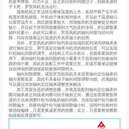
机效率降低、出力不足；反之若回装时间隙过小，则易造成转
子卡死，罗茨风机无法运行。
随着机组正常运转后整体温度的上升，各部件将产生不同
程度的受热膨胀。叶轮由于体积相对较大，并且处于温度核心
位置而温升大，因此膨胀量较大；而墙板和机壳能够提交相对
较小，并且处于外部而能够得到大气的及时冷却，所以膨胀量
较叶轮要小。由此可以看出，罗茨风机的轴向间隙与径向间
隙，均存在随着运行温度的升高而减小的趋势。
另外，罗茨风机的两叶轮均靠齿轮端的双列深沟球轴承来
进行轴向定位，调节该定位轴承与机壳的相对位置，可以实现
叶轮轴向间隙的调节。从结构上可以分析出，在膨胀累加的作
用下，驱动端叶轮板墙间隙的缩小量要大于齿轮端叶轮板墙间
隙的缩小量。因此在装配工作中需要注意，应该尽量保证能够
自由伸缩的驱动端齿轮板墙间隙稍大。
轴向间隙调整。该型罗茨鼓风机并未设置轴向定位轴承的
轴向调整装置，因此不具备转子轴向间隙调整功能。此项缺陷
可以通过添加轴向定位轴承调整垫来解决：
加工厚度合适的调整垫圈，并将其装配到轴向定位轴承外
圈与轴承座之间或者内圈与转子轴肩之间，通过改变调整垫厚
度的方法来调整叶轮与墙板的轴向间隙。当齿轮端叶轮与板墙
间隙偏大，而驱动端叶轮与板墙间隙偏小时，说明叶轮相对往
驱动端偏移，只需更换成更厚的垫圈；反之，只需要将垫圈磨
削掉相应厚度即可。