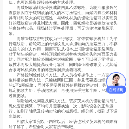
似，也可以采取焊接修补的方式处理。
将碳钢放油堵头替换成聚四氟乙烯螺栓。齿轮油箱胀裂的
直接原因在于碳钢放油堵头的不可压缩性。而聚四氟乙烯材料
具有相对较大的可压缩性，与铸铁材质的齿轮油箱可以实现良
好的螺纹密封并且制造方便。因此，四氟螺栓是碳钢放油堵头
的良好替代品。现场经过更换处理后，再无齿轮油箱胀裂现
象。
将锥管螺纹密封技改为平行螺纹。将锥管螺纹机加工为平
行螺纹后，齿轮箱上的母螺纹孔只承担轴向的拉紧应力，不存
在径向的张力作用，因而可以从根本上消除齿轮箱胀裂风险。
对于堵头的密封，将锥形螺纹密封替换为螺栓头的端面压力密
封，同时配合橡胶垫圈或密封橡胶圈，完全可以保证零泄漏。
该技术将极大地提高设备可靠性，同时降低检修难度，尤其适
合泵与风机类设备的薄壁厚润滑油箱结构。
严格控制检修技术方法。从人员检修操作上，一方面固化
生料带的使用方法：只缠绕两到三圈，并且需要露出螺栓端头
的1至2圈螺纹，同时不需要再额外使用螺纹密封剂；另一方面
规定把紧力矩：手动把紧后，再使用扳手把紧半圈，严格禁止
过度把紧。
润滑油乳化问题及解决方法。该罗茨风机的齿轮箱润滑油
乳化变质频繁，平均每月需要换油一次，影响设备的正常运
行，加剧了轴承及传动齿轮的机械磨损。经分析，找到以下漏
水部位。
相信大家看完以上内容以后，应该也对罗茨风机的缺陷有
所了解了，希望会对大家有所帮助吧。