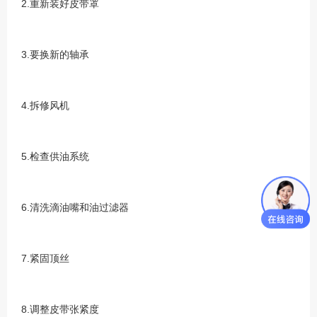
2.重新装好皮带罩
3.要换新的轴承
4.拆修风机
5.检查供油系统
6.清洗滴油嘴和油过滤器
7.紧固顶丝
8.调整皮带张紧度