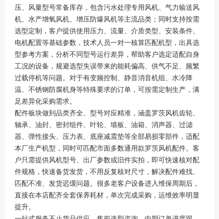
压、风量型号常备库存，包含污水处理专用风机、气力输送风
机、水产增氧风机、增压防爆风机等主流品类；同时支持按需
选型定制，客户提供使用压力、流量、介质类型、安装条件、
电机配置等基础参数，技术人员一对一核算匹配机型，出具选
型参考方案，分析不同型号运行差异，帮助客户选定适配自身
工况的设备，规避选型失误带来的能耗偏高、供气不足、频繁
过载停机等问题。对于有变频控制、静音消音机组、水冷降
温、不锈钢防腐机身等特殊要求的订单，可按需定制生产，满
足差异化采购需求。
配件板块做到品类齐全、型号对应精准，涵盖罗茨风机齿轮、
轴承、油封、密封组件、叶轮、墙板、油箱、消声器、过滤
器、弹性接头、压力表、底座减震垫等全部易损零部件，适配
本厂生产机型，同时可匹配市面多数通用款罗茨风机配件。客
户只需提供风机型号、出厂参数或旧件实拍，即可快速核对配
件规格，快速备货发货，不用反复核对尺寸，解决配件难找、
匹配不准、发货迟缓问题。很多老客户设备进入维保周期后，
直接在本店配齐全套保养耗材，单次完成采购，运维效率明显
提升。
一站式服务不止货品供应，售前选型咨询、中期订单进度跟