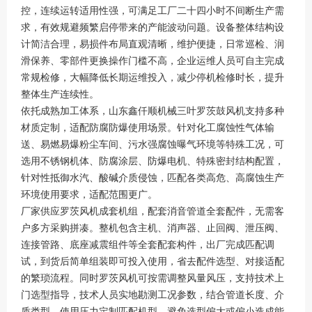
控，连续运转适用性强，可满足工厂二十四小时不间断生产需
求，有效规避频繁启停带来的产能波动问题。设备整体结构设
计简洁合理，易损件布局直观清晰，维护便捷，日常巡检、润
滑保养、零部件更换操作门槛不高，企业运维人员可自主完成
常规检修，大幅降低长期运维投入，减少停机检修时长，提升
整体生产连续性。
依托成熟加工体系，山东鑫仟顺机械三叶罗茨鼓风机支持多种
材质定制，适配防腐防爆使用场景。针对化工腐蚀性气体输
送、易燃易爆粉尘车间、污水强腐蚀曝气环境等特殊工况，可
选用不锈钢机体、防腐涂层、防爆电机、特殊密封结构配置，
针对性抵御水汽、酸碱介质侵蚀，匹配各类高危、高腐蚀生产
环境使用要求，适配范围更广。
厂家供应罗茨风机成套机组，配套消音管道全套配件，无需客
户多方采购拼凑。整机包含主机、消声器、止回阀、泄压阀、
连接管路、底座减震组件等全套配套构件，出厂完成匹配调
试，到货后简单组装即可投入使用，省去配件选型、对接适配
的繁琐流程。同时罗茨风机可按需调整风量风压，支持技术上
门选型指导，技术人员实地勘测工况参数，结合管道长度、介
质类型、使用压力定制匹配机型，避免选型偏大或偏小造成能