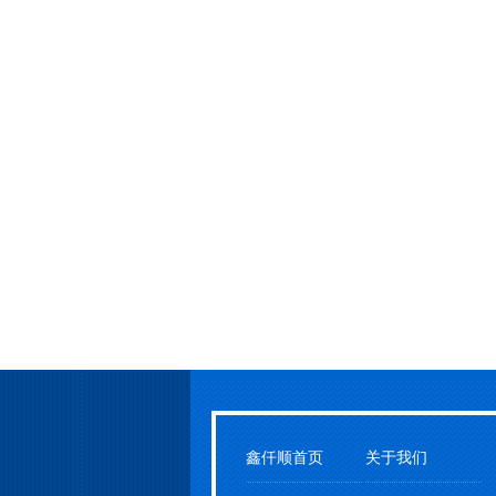
鑫仟顺首页
关于我们