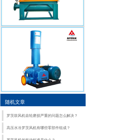
随机文章
罗茨鼓风机齿轮磨损严重的问题怎么解决？
高压水冷罗茨风机有哪些零部件组成？