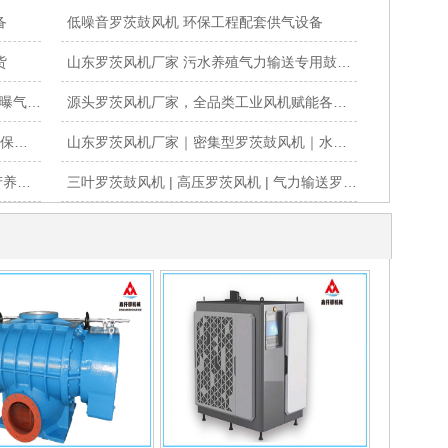
备
低噪音罗茨鼓风机 环保工程配套供气设备
货
山东罗茨风机厂家 污水养殖气力输送专用鼓风机
罗茨风机-三叶罗茨鼓风机-工业气力输送曝气设备厂家
源头罗茨风机厂家，全品类工业风机赋能各行业高效生产
罗茨鼓风机 - 回转风机 - 蒸汽压缩机 - 环保工业风机一站式供应
山东罗茨风机厂家｜密集型罗茨鼓风机｜水冷高压罗茨风机定制
罗茨风机生产厂家｜脱硫氧化风机｜水产养殖增氧罗茨鼓风机
三叶罗茨鼓风机 | 高压罗茨风机 | 气力输送罗茨真空泵源头工厂