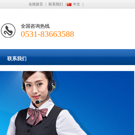
在线留言
|
联系我们
|
中文
|
全国咨询热线
0531-83663588
联系我们