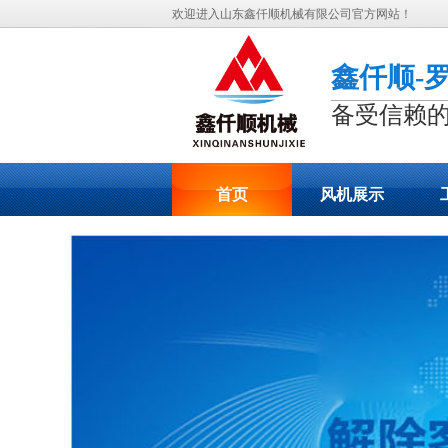
欢迎进入山东鑫仟顺机械有限公司官方网站！
鑫仟顺-
备受信赖
首页
风机展示