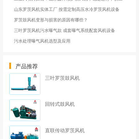
山东罗茨风机实体工厂 按需定制高压水冷罗茨风机设备
罗茨鼓风机变形与损害的原因有哪些？
三叶罗茨风机污水曝气款 成套曝气系统配套风机设备
污水处理曝气风机选型及应用
产品推荐
三叶罗茨鼓风机
回转式鼓风机
直联传动罗茨风机