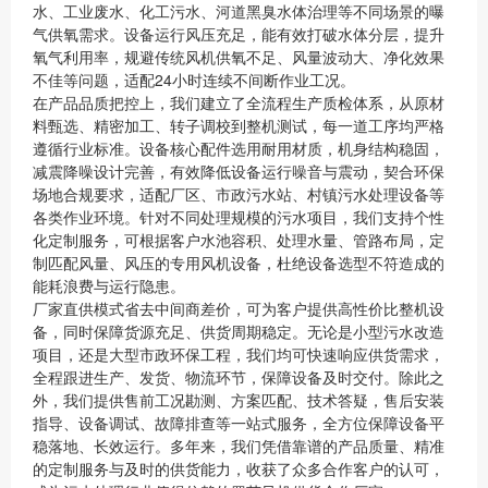
水、工业废水、化工污水、河道黑臭水体治理等不同场景的曝
气供氧需求。设备运行风压充足，能有效打破水体分层，提升
氧气利用率，规避传统风机供氧不足、风量波动大、净化效果
不佳等问题，适配24小时连续不间断作业工况。
在产品品质把控上，我们建立了全流程生产质检体系，从原材
料甄选、精密加工、转子调校到整机测试，每一道工序均严格
遵循行业标准。设备核心配件选用耐用材质，机身结构稳固，
减震降噪设计完善，有效降低设备运行噪音与震动，契合环保
场地合规要求，适配厂区、市政污水站、村镇污水处理设备等
各类作业环境。针对不同处理规模的污水项目，我们支持个性
化定制服务，可根据客户水池容积、处理水量、管路布局，定
制匹配风量、风压的专用风机设备，杜绝设备选型不符造成的
能耗浪费与运行隐患。
厂家直供模式省去中间商差价，可为客户提供高性价比整机设
备，同时保障货源充足、供货周期稳定。无论是小型污水改造
项目，还是大型市政环保工程，我们均可快速响应供货需求，
全程跟进生产、发货、物流环节，保障设备及时交付。除此之
外，我们提供售前工况勘测、方案匹配、技术答疑，售后安装
指导、设备调试、故障排查等一站式服务，全方位保障设备平
稳落地、长效运行。多年来，我们凭借靠谱的产品质量、精准
的定制服务与及时的供货能力，收获了众多合作客户的认可，