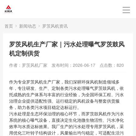
首页
新闻动态
罗茨风机资讯
罗茨风机生产厂家｜污水处理曝气罗茨鼓风
机定制供货
作者：罗茨风机厂家
发布时间：2026-06-17
点击数：
820
作为专业罗茨风机生产厂家，我们深耕环保风机制造领域多
年，专注研发、生产、定制各类污水处理曝气罗茨鼓风机，依
托成熟的生产体系与丰富的行业经验，为全国环保工程、污水
治理企业提供适配性强、运行稳定的风机设备与整套供货服
务，助力各类污水项目稳定达标运行。
污水处理是生态环保治理的核心环节，而罗茨鼓风机作为污水
系统的核心曝气设备，直接决定生化池微生物活性、污水净化
效率与水质达标效果。我厂生产的污水处理专用罗茨风机，采
用优化三叶转子结构设计，风量输出均匀稳定，可适配生活污