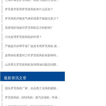
上海环保型罗茨风机：高效节能的工业动力之选
罗茨真空泵和罗茨鼓风机有什么区别？
罗茨风机对输送气体的温度不能超过多少？
高原地区海拔对罗茨风机压力的影响?
污水处理罗茨鼓风机的作用？
产能提升好帮手老厂改造专用罗茨风机 易装耐用 省钱省心
皮带的松紧度对三叶罗茨鼓风机有影响吗？答：有！
山东章丘罗茨鼓风机加润滑油问题总结图文介绍？
最新资讯文章
源头罗茨风机厂家，全品类工业风机赋能各行业高效生产
罗茨鼓风机 - 回转风机 - 蒸汽压缩机 - 环保工业风机一站式供应