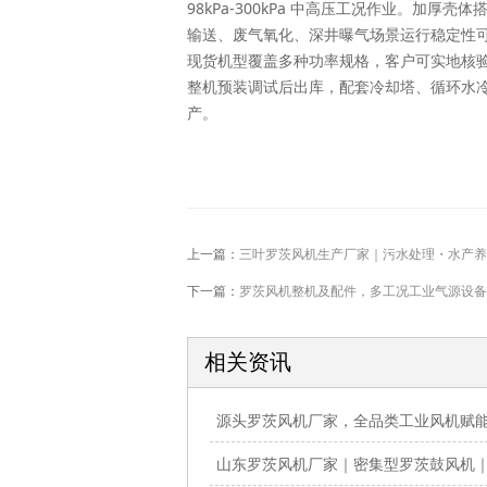
98kPa-300kPa 中高压工况作业。加
输送、废气氧化、深井曝气场景运行稳定性
现货机型覆盖多种功率规格，客户可实地核
整机预装调试后出库，配套冷却塔、循环水
产。
上一篇：
三叶罗茨风机生产厂家｜污水处理・水产养
下一篇：
罗茨风机整机及配件，多工况工业气源设备
相关资讯