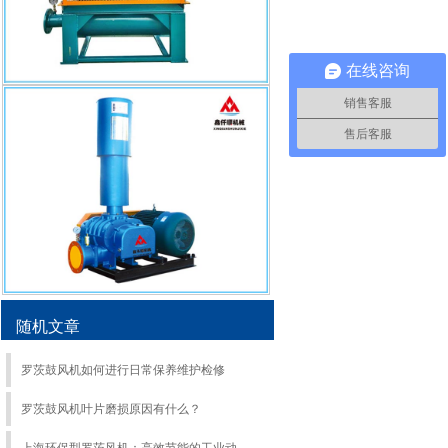
在线咨询
销售客服
售后客服
随机文章
罗茨鼓风机如何进行日常保养维护检修
罗茨鼓风机叶片磨损原因有什么？