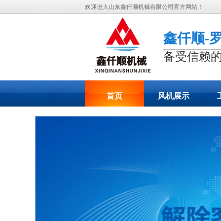
欢迎进入山东鑫仟顺机械有限公司官方网站！
鑫仟顺-
备受信赖
首页
风机展示