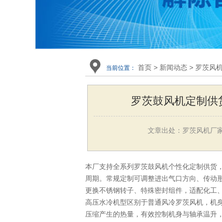
首页
>
新闻动态
>
罗茨风
当前位置：
罗茨鼓风机定制供
文章出处：罗茨风机厂
本厂支持全系列罗茨鼓风机个性化定制供货
周期。常规定制可调整进出气口方向、传动
更换不锈钢转子、特殊密封组件，适配化工
高压水冷机型区别于普通风冷罗茨风机，机
压缩产生的热量，有效控制机身与轴承温升