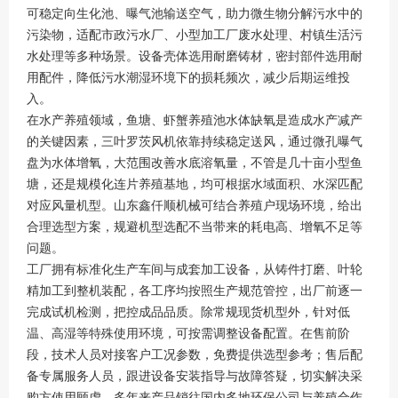
可稳定向生化池、曝气池输送空气，助力微生物分解污水中的
污染物，适配市政污水厂、小型加工厂废水处理、村镇生活污
水处理等多种场景。设备壳体选用耐磨铸材，密封部件选用耐
用配件，降低污水潮湿环境下的损耗频次，减少后期运维投
入。
在水产养殖领域，鱼塘、虾蟹养殖池水体缺氧是造成水产减产
的关键因素，三叶罗茨风机依靠持续稳定送风，通过微孔曝气
盘为水体增氧，大范围改善水底溶氧量，不管是几十亩小型鱼
塘，还是规模化连片养殖基地，均可根据水域面积、水深匹配
对应风量机型。山东鑫仟顺机械可结合养殖户现场环境，给出
合理选型方案，规避机型选配不当带来的耗电高、增氧不足等
问题。
工厂拥有标准化生产车间与成套加工设备，从铸件打磨、叶轮
精加工到整机装配，各工序均按照生产规范管控，出厂前逐一
完成试机检测，把控成品品质。除常规现货机型外，针对低
温、高湿等特殊使用环境，可按需调整设备配置。在售前阶
段，技术人员对接客户工况参数，免费提供选型参考；售后配
备专属服务人员，跟进设备安装指导与故障答疑，切实解决采
购方使用顾虑。多年来产品销往国内多地环保公司与养殖合作