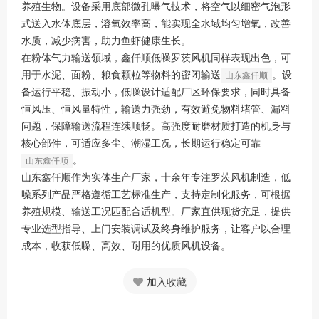
养殖生物。设备采用底部微孔曝气技术，将空气以细密气泡形
式送入水体底层，溶氧效率高，能实现全水域均匀增氧，改善
水质，减少病害，助力鱼虾健康生长。
在粉体气力输送领域，鑫仟顺低噪罗茨风机同样表现出色，可
用于水泥、面粉、粮食颗粒等物料的密闭输送
。设
山东鑫仟顺
备运行平稳、振动小，低噪设计适配厂区环保要求，同时具备
恒风压、恒风量特性，输送力强劲，有效避免物料堵管、漏料
问题，保障输送流程连续顺畅。高强度耐磨材质打造的机身与
核心部件，可适应多尘、潮湿工况，长期运行稳定可靠
。
山东鑫仟顺
山东鑫仟顺作为实体生产厂家，十余年专注罗茨风机制造，低
噪系列产品严格遵循工艺标准生产，支持定制化服务，可根据
养殖规模、输送工况匹配合适机型。厂家直供现货充足，提供
专业选型指导、上门安装调试及终身维护服务，让客户以合理
成本，收获低噪、高效、耐用的优质风机设备。
加入收藏