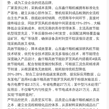
势，成为工业企业的优选品牌。
厂家直供让利，采购成本直降。山东鑫仟顺机械拥有标准化生
产基地，建立从核心部件加工、整机组装到成品检测的全流程
自主生产体系，彻底砍掉经销商、代理商等中间环节，直接对
接终端企业。同款罗茨风机价格较中间渠道低15%-25%，大幅
降低企业采购成本。依托完善的库存管理体系，主流高效节能
机型现货充足，下单后最快48小时发货，全国配送网络覆盖偏
远矿区、电厂等场景，确保设备及时到货不耽误项目进度，实
现采购高效又省钱。
高效节能核心，降本成效显著。山东鑫仟顺机械深耕风机节能
技术研发，依托专业技术团队攻克多项核心技术，将节能理念
深度融入产品设计。鑫仟顺高效节能款罗茨风机均搭载IE4级高
效节能电机，配合智能变频控制系统，可根据工况负荷精准调
节转速，从根源避免无效能耗，能耗较传统机型降低
20%-28%，契合工业绿色低碳发展趋势。据实际应用数据，山
东某电厂选用4台鑫仟顺高效节能罗茨风机用于粉煤灰输送后，
每月电费节省2.3万元，年省电费超27万元；某中型污水处理厂
应用后，不仅曝气均匀性提升，年节电成本亦达21万元，真正
实现“节能即盈利”。
严苛品控把关，品质坚实可靠。品质是山东鑫仟顺机械的立身
之本，建立全流程精细化品控体系，从原材料采购到成品出厂