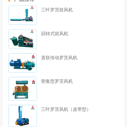
三叶罗茨鼓风机
回转式鼓风机
直联传动罗茨风机
密集型罗茨风机
三叶罗茨风机（皮带型）