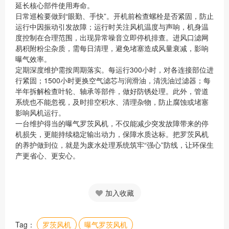
延长核心部件使用寿命。
日常巡检要做到“眼勤、手快”。开机前检查螺栓是否紧固，防止
运行中因振动引发故障；运行时关注风机温度与声响，机身温
度控制在合理范围，出现异常噪音立即停机排查。进风口滤网
易积附粉尘杂质，需每日清理，避免堵塞造成风量衰减，影响
曝气效率。
定期深度维护需按周期落实。每运行300小时，对各连接部位进
行紧固；1500小时更换空气滤芯与润滑油，清洗油过滤器；每
半年拆解检查叶轮、轴承等部件，做好防锈处理。此外，管道
系统也不能忽视，及时排空积水、清理杂物，防止腐蚀或堵塞
影响风机运行。
一台维护得当的曝气罗茨风机，不仅能减少突发故障带来的停
机损失，更能持续稳定输出动力，保障水质达标。把罗茨风机
的养护做到位，就是为废水处理系统筑牢“强心”防线，让环保生
产更省心、更安心。
加入收藏
Tag：
罗茨风机
曝气罗茨风机