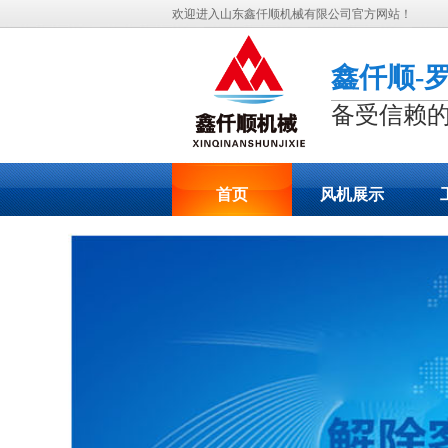
欢迎进入山东鑫仟顺机械有限公司官方网站！
鑫仟顺-
备受信赖
首页
风机展示