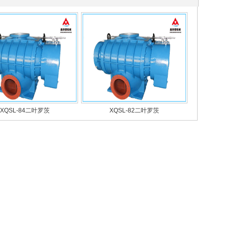
XQSL-84二叶罗茨
XQSL-82二叶罗茨