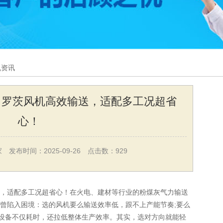
机资讯
？罗茨风机高效输送，适配多工况超省
心！
家
发布时间：2025-09-26
点击数：
929
，适配多工况超省心！在火电、建材等行业的粉煤灰气力输送
曾陷入困境：选的风机要么输送效率低，跟不上产能节奏;要么
整设备不仅耗时，还拉低整体生产效率。其实，选对方向就能轻