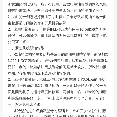
加黄油频率比较高，所以有的用户会觉得单油箱型的罗茨风机
维护起来繁琐。还有一部分用户是因为只往油箱里加了润滑
油，而另一侧忘记打黄油了，时间久了会导致加黄油的这一侧
齿轮磨损，间接的增加了风机的故障!
2、应用场景介绍：当用户的工作压力范围在10-58kpa之间的
时候，可以选择使用单油箱型的罗茨风机是够用的，成本上也
要便宜一点。
二、罗茨风机双油箱型
1、双油箱结构的主要优势是后期的使用中维护简单，两侧都加
N220中负荷齿轮油，由于两侧有油箱，从整体使用上故障率是
要低一点的，比如缺油磨损齿轮的问题就比较少。所以我们推
荐用户有条件的情况下选用双油箱型的。
2、应用场景介绍：风机工作压力范围在58.8-73.5kpa的时候，
建议用户选择使用双油箱结构的，一方面是维护方便，另一方
面是因为机子的运行温度比较高，两侧有油箱，对齿轮的润滑
和降温效果要好一点。价格上比单油箱型的贵个几百元左右!
三、罗茨风机水冷型
1、水冷型的是在双油箱型号的基础上，增加了水冷这个功能!
其中单油箱，双油箱的降温方式都是通过自然散热的形式来降