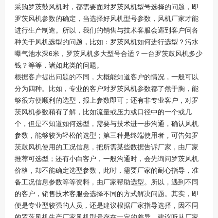
采购罗茨鼓风机时，都需要面对罗茨风机型号选择的问题，即
罗茨风机参数的确定，当选择好风机型号参数，风机厂家才能
进行生产制造。所以，我们的销售与技术客服会遇到客户问各
种关于风机选型的问题，比如：罗茨风机如何进行选型？污水
曝气池水深6米，罗茨风机多大型号合适？一台罗茨鼓风机多少
钱？等等，诸如此类的问题。
根据客户提出问题的不同，大概能知道客户的情况，一般可以
分为四种。比如，专业的客户对罗茨风机参数都了然于胸，能
够很方便顺利的选型，报上参数即可；还有非专业客户，对罗
茨风机参数稍有了解，比如流量或压力或口径中的一个或几
个，但是不知道如何选型，需要与技术进一步沟通，确认风机
参数，能够较为轻松的选型；第三种是终端使用者，可告知罗
茨鼓风机使用的工况信息，把所需某些数据告诉厂家，由厂家
推荐可选型；还有小白客户，一般沟通时，会先询问罗茨风机
价格，却不能确定选型参数，此时，需要厂家的耐心指导，准
备工况信息参数等等资料，由厂家帮助选型。所以，遇到不同
的客户，销售技术客服会选择不同的方式解决问题。其实，即
便是专业型较强的人员，还是建议根据厂家指导选择，因不同
的罗茨风机生产厂家风机型号存在一定的差异，建议听从厂家