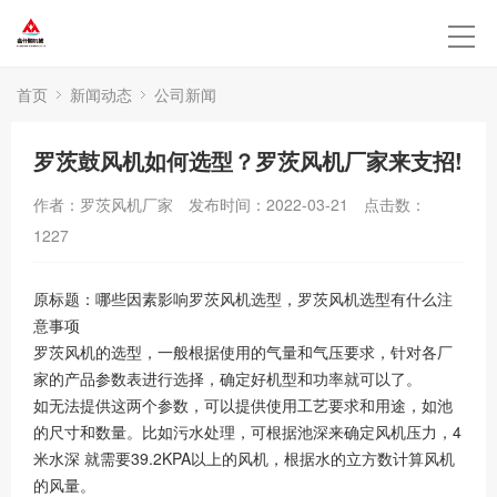
首页
新闻动态
公司新闻
罗茨鼓风机如何选型？罗茨风机厂家来支招!
作者：罗茨风机厂家
发布时间：2022-03-21
点击数：
1227
原标题：哪些因素影响罗茨风机选型，罗茨风机选型有什么注
意事项
罗茨风机的选型，一般根据使用的气量和气压要求，针对各厂
家的产品参数表进行选择，确定好机型和功率就可以了。
如无法提供这两个参数，可以提供使用工艺要求和用途，如池
的尺寸和数量。比如污水处理，可根据池深来确定风机压力，4
米水深 就需要39.2KPA以上的风机，根据水的立方数计算风机
的风量。