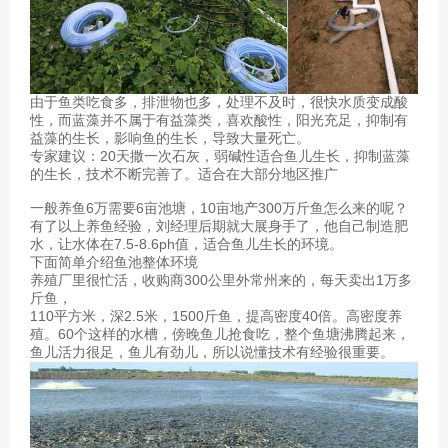
由于鱼类吃食多，排泄物也多，处理不及时，很快水质变成酸
性，而蓝藻并不属于有益藻类，喜欢酸性，阳光充足，抑制有
益藻的生长，影响鱼的生长，导致大量死亡。
专家建议：20天撒一次石灰，弱碱性适合鱼儿生长，抑制蓝藻
的生长，技术不断完善了。适合在大部分地区推广
一般养鱼6万需要6亩池塘，10亩地产300万斤鱼怎么来的呢？
有了以上养鱼经验，刘经理后期就大展身手了，他自己制造肥
水，让水体在7.5-8.6ph值，适合鱼儿生长的环境。
下面简单介绍鱼池整体环境
养殖厂里很忙活，收购商300公里外常州来的，每天卖出1万多
斤鱼，
110平方米，深2.5米，1500斤鱼，提高密度40倍。高密度养
殖。60个这样的水槽，傍晚鱼儿抢食吃，整个鱼塘沸腾起来，
鱼儿活力很足，鱼儿有劲儿，所以说懂技术有经验很重要。