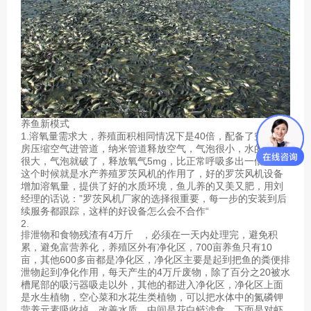
养鱼新模式
1.溶氧量需求大，养殖面积相同情况下是40倍，配备了空压机
房压缩空气进管道，纳米管道释放空气，气泡很小，水的压力
很大，气泡就破了，释放氧气5mg，比正常呼吸多出一倍。
这个时候就是水产养殖罗茨风机的作用了，好的罗茨风机设备
增加溶氧量，提供了好的水质环境，鱼儿养的又美又肥，用刘
经理的话说：”罗茨风机厂家的选择很重要，每一步的安装到后
续服务都跟踪，这样的好设备怎么会不合作“
2.
排泄物和食物残渣有4万斤 ，必须在一天内处理完，避免积
累，避免富营养化，养殖区外有净化区，700亩养鱼只有10
亩，其他600多亩都是净化区，净化区主要是起到把鱼的粪便排
泄物起到净化作用，每天产生的4万斤废物，除了百分之20被水
槽尾部的吸污器吸走以外，其他的都进入净化区，净化区上面
是水生植物，空心菜和水花生类植物，可以把水体中的氮磷钾
营养元素吸收掉，改善水质，中间是花白鲢滤食，下面是对虾