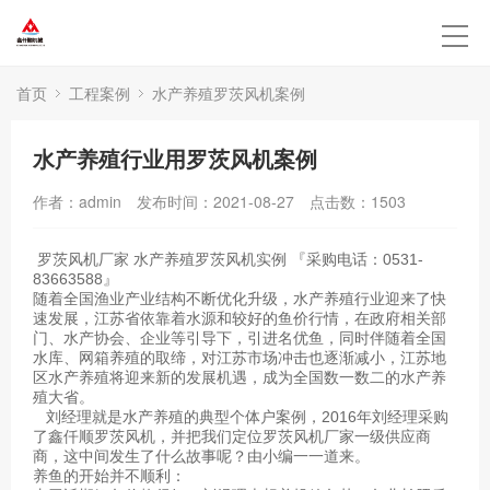
首页
工程案例
水产养殖罗茨风机案例
水产养殖行业用罗茨风机案例
作者：admin
发布时间：2021-08-27
点击数：
1503
罗茨风机厂家
水产养殖罗茨风机实例 『采购电话：0531-
83663588』
随着全国渔业产业结构不断优化升级，水产养殖行业迎来了快
速发展，江苏省依靠着水源和较好的鱼价行情，在政府相关部
门、水产协会、企业等引导下，引进名优鱼，同时伴随着全国
水库、网箱养殖的取缔，对江苏市场冲击也逐渐减小，江苏地
区水产养殖将迎来新的发展机遇，成为全国数一数二的水产养
殖大省。
刘经理就是水产养殖的典型个体户案例，2016年刘经理采购
了鑫仟顺罗茨风机，并把我们定位
罗茨风机厂家
一级供应商
商，这中间发生了什么故事呢？由小编一一道来。
养鱼的开始并不顺利：