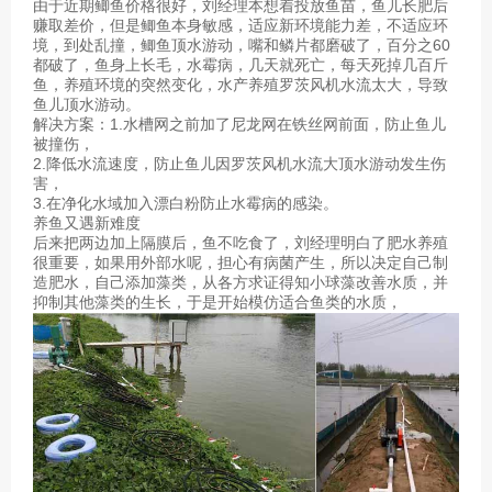
由于近期鲫鱼价格很好，刘经理本想着投放鱼苗，鱼儿长肥后
赚取差价，但是鲫鱼本身敏感，适应新环境能力差，不适应环
境，到处乱撞，鲫鱼顶水游动，嘴和鳞片都磨破了，百分之60
都破了，鱼身上长毛，水霉病，几天就死亡，每天死掉几百斤
鱼，养殖环境的突然变化，水产养殖罗茨风机水流太大，导致
鱼儿顶水游动。
解决方案：1.水槽网之前加了尼龙网在铁丝网前面，防止鱼儿
被撞伤，
2.降低水流速度，防止鱼儿因罗茨风机水流大顶水游动发生伤
害，
3.在净化水域加入漂白粉防止水霉病的感染。
养鱼又遇新难度
后来把两边加上隔膜后，鱼不吃食了，刘经理明白了肥水养殖
很重要，如果用外部水呢，担心有病菌产生，所以决定自己制
造肥水，自己添加藻类，从各方求证得知小球藻改善水质，并
抑制其他藻类的生长，于是开始模仿适合鱼类的水质，