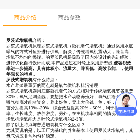
商品介绍
商品参数
罗茨式增氧机
介绍：
罗茨式增氧机原理罗茨式增氧机（微孔曝气增氧机）通过采用水底
曝气的方式对鱼虾进行供氧，解决了传统增氧机震动大，噪音高，
增氧不均匀的弊端。的罗茨风机是吸取了国内外设计的先进经验，
进行优化自行设计而成,本产品通过在叶轮上采用新型线,
使容积效
率进一步提高。具有体积小、流量大、噪音低、高效节能、，使用
年限长的特点.。
罗茨式增氧机
有什么特点：
水产养殖最重要的两点就是氧气供给和排污清理
罗茨式增氧机选用底部微孔曝气的方式相对于传统增氧机节省电费
30%，氧气足则鱼靓，要想把水产动物养殖好，氧气供给不能断，
曝气彻底才能省资金，养出好鱼，卖上大价钱，鱼，虾，蟹产量每
亩分别提高10%--20%，综合效益提高20%～60%，利于提高成活
率，生长速度、放养密度。另外，在主机功率相同的情况下，微孔
增氧机增氧能力是叶轮式增氧机的2-3倍。
除了以上特点与普通增氧机有什么区别？
尤其要说的是，以工厂为基础的养鱼基本上使用罗茨式增氧机，其
氧气供应非常均匀和稳定。