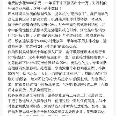
电费能少花8000多元，一年算下来直接省出小十万，对薄利的
环保企业来说，这可不是小数目！
废水环境里弥漫的酸碱气体，是风机的“隐形杀手”。鑫仟顺早为
这点量身定制了解决方案：机身采用加厚球墨铸铁一体浇筑，
抗冲击性较普通铸铁提升40%，配合三重迷宫式密封结构，污
水中的腐蚀性介质根本无法渗透到核心部件。河北某中型污水
厂启用后反馈，之前用的风机每月至少维修3次，换成鑫仟顺
后，设备连续运行5000小时无故障，半年都不用安排检修，运
维师傅终于能告别“24小时待命”的紧张状态。
作为深耕风机领域十年的源头厂家，鑫仟顺最懂废水处理行业
的“省钱经”。没有中间商层层加价，出厂价直接对接终端客户，
同等配置下比经销商报价低15%-20%。更贴心的是，专业团队
会根据污水池容积、处理量、水质浓度等参数精准选型，小到
50方的小型污水站，大到上万吨的工业处理厂，都能匹配到“刚
刚好”的设备，绝对不让你花“大马拉小车”的冤枉钱。每台风机
出厂前都要经过72小时负载测试、气密性检测等6道工序，合格
后才会发货，品质全程可控。
服务保障更是全程拉满：设备到货后有工程师上门安装调试，
手把手教运维人员操作技巧；使用过程中遇到任何问题，24小
时售后热线随时响应，紧急情况48小时内抵达现场。如今，鑫
仟顺罗茨风机已服务全国300多家废水处理企业，复购率高达