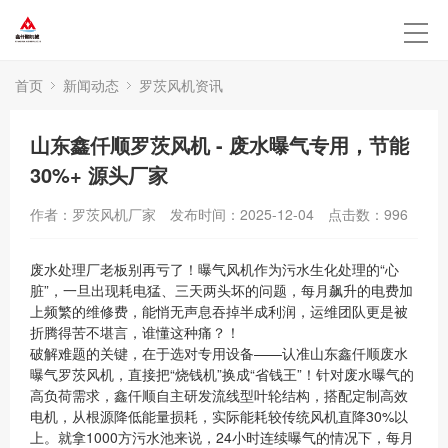
首页
新闻动态
罗茨风机资讯
山东鑫仟顺罗茨风机 - 废水曝气专用，节能
30%+ 源头厂家
作者：罗茨风机厂家
发布时间：2025-12-04
点击数：
996
废水处理厂老板别再亏了！曝气风机作为污水生化处理的“心
脏”，一旦出现耗电猛、三天两头坏的问题，每月飙升的电费加
上频繁的维修费，能悄无声息吞掉半成利润，运维团队更是被
折腾得苦不堪言，谁懂这种痛？！
破解难题的关键，在于选对专用设备——认准山东鑫仟顺废水
曝气罗茨风机，直接把“烧钱机”换成“省钱王”！针对废水曝气的
高负荷需求，鑫仟顺自主研发流线型叶轮结构，搭配定制高效
电机，从根源降低能量损耗，实际能耗较传统风机直降30%以
上。就拿1000方污水池来说，24小时连续曝气的情况下，每月