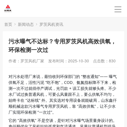
首页
新闻动态
罗茨风机资讯
污水曝气不达标？专用罗茨风机高效供氧，
环保检测一次过
作者：罗茨风机厂家
发布时间：2025-10-30
点击数：
830
对污水处理厂来说，最怕收到环保部门的 “整改通知”—— 曝气
供氧不足，活性污泥 “吃不饱”，COD、氨氮指标降不下来，检
测一次不过就得停产调试，光罚款 + 误工损失就够头疼。不少
水厂试过换普通风机，可要么风量跟不上，要么供氧不均匀，
始终卡在 “达标线” 外。其实选对专用设备就能破局，山东鑫仟
顺机械这款污水曝气专用罗茨风机，靠 “高效供氧”，让不少水
厂实现环保检测 “一次过”。
它的 “高效供氧” 不是空谈，是针对污水曝气场景量身设计的。
鑫仟顺优化了风机叶轮弧度和气流通道，风量比普通机型提升 