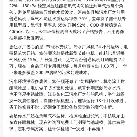
22%，150kPa 稳定风压还能把氧气均匀输送到曝气池每个角
落，避免局部缺氧导致的水质波动。河南某县城污水厂之前用
普通风机，曝气不均让水质达标率仅 76%，去年换了鑫仟顺专
用机型后，氧气利用率从 65% 升到 92%，COD 指标稳定在 
40mg/L 以下，今年环保检测当天就出了合格报告，不用再像
往年那样反复调试。
更让水厂省心的是 “节能不费钱”。污水厂风机 24 小时运转，电
费是笔大开销。鑫仟顺这款搭载新型节能电机，能耗比普通曝
气风机低 15%。厂长算过账：之前两台普通风机月均电费 7.2 
万，现在一台鑫仟顺专用机就够，每月电费省出 1.08 万，一年
下来能多覆盖 200 户居民的污水处理成本。
污水环境潮湿多腐蚀，鑫仟顺还做了 “防腐防护”：机身涂了耐
酸碱涂层，电机做了防水密封处理，就算长期接触污水水汽，
也不容易生锈故障。江苏某化工污水厂之前的风机，半年就得
换一次腐蚀部件，换鑫仟顺机型后，连续运行 18 个月没修过，
省了维修费不说，还避免了因设备故障导致的曝气中断。
要是你水厂还在为曝气不达标、检测难通过犯愁，不妨联系山
东鑫仟顺机械，现在咨询可免费上门测曝气池规模、算供氧需
求，定制专属方案，让环保检测 “一次过” 不再难！