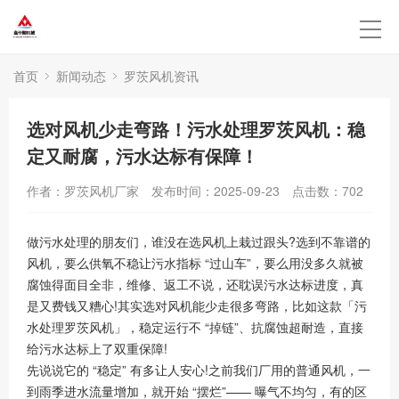
首页
新闻动态
罗茨风机资讯
选对风机少走弯路！污水处理罗茨风机：稳
定又耐腐，污水达标有保障！
作者：罗茨风机厂家
发布时间：2025-09-23
点击数：
702
做污水处理的朋友们，谁没在选风机上栽过跟头?选到不靠谱的
风机，要么供氧不稳让污水指标 “过山车”，要么用没多久就被
腐蚀得面目全非，维修、返工不说，还耽误污水达标进度，真
是又费钱又糟心!其实选对风机能少走很多弯路，比如这款「污
水处理罗茨风机」，稳定运行不 “掉链”、抗腐蚀超耐造，直接
给污水达标上了双重保障!
先说说它的 “稳定” 有多让人安心!之前我们厂用的普通风机，一
到雨季进水流量增加，就开始 “摆烂”—— 曝气不均匀，有的区