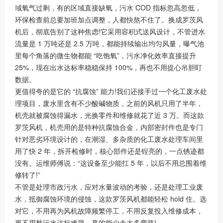
域氧气过剩，有的区域直接缺氧，污水 COD 指标忽高忽低，
环保检查前总要加班加点调整，人都快熬不住了。换成罗茨风
机后，彻底告别了这种焦虑!它采用容积式送风设计，不管进水
流量是 1 万吨还是 2.5 万吨，都能持续输出均匀风量，曝气池
里每个角落的微生物都能 “吃饱氧”，污水净化效率直接提升
25%，现在出水达标率稳稳保持 100%，再也不用提心吊胆盯
数据。
更值得夸的是它的 “抗腐蚀” 能力!我们还接手过一个化工废水处
理项目，废水里含有不少酸碱物质，之前的风机只用了半年，
机壳就被腐蚀得漏水，光换零件和维修就花了近 3 万。而这款
罗茨风机，机壳用的是特种抗腐蚀合金，内部密封件也是专门
针对恶劣环境设计的，在潮湿、多杂质的化工废水处理车间里
用了快 2 年，拆开检修时，核心部件还是锃亮的，一点锈迹都
没有。运维师傅说：“这设备至少能扛 5 年，以后不用总围着维
修转了!”
不管是处理市政污水，应对水量波动的考验，还是处理工业废
水，抵御腐蚀环境的侵蚀，这款罗茨风机都能轻松 hold 住。选
对它，不用再为风机故障频繁停工，不用反复投入维修成本，
更不用愁污水达标难题，真的能少走太多弯路!