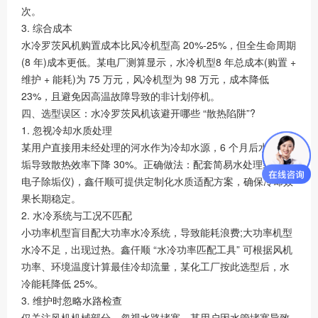
次。
3. 综合成本
水冷罗茨风机购置成本比风冷机型高 20%-25%，但全生命周期
(8 年)成本更低。某电厂测算显示，水冷机型8 年总成本(购置 +
维护 + 能耗)为 75 万元，风冷机型为 98 万元，成本降低
23%，且避免因高温故障导致的非计划停机。
四、选型误区：水冷罗茨风机该避开哪些 “散热陷阱”?
1. 忽视冷却水质处理
某用户直接用未经处理的河水作为冷却水源，6 个月后水路结
垢导致散热效率下降 30%。正确做法：配套简易水处理装置(如
电子除垢仪)，鑫仟顺可提供定制化水质适配方案，确保冷却效
果长期稳定。
2. 水冷系统与工况不匹配
小功率机型盲目配大功率水冷系统，导致能耗浪费;大功率机型
水冷不足，出现过热。鑫仟顺 “水冷功率匹配工具” 可根据风机
功率、环境温度计算最佳冷却流量，某化工厂按此选型后，水
冷能耗降低 25%。
3. 维护时忽略水路检查
仅关注风机机械部分，忽视水路堵塞，某用户因水管堵塞导致