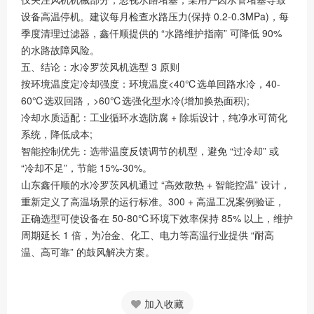
设备高温停机。建议每月检查水路压力(保持 0.2-0.3MPa)，每
季度清理过滤器，鑫仟顺提供的 “水路维护指南” 可降低 90%
的水路故障风险。
五、结论：水冷罗茨风机选型 3 原则
按环境温度定冷却强度：环境温度<40℃选单回路水冷，40-
60℃选双回路，>60℃选强化型水冷(增加换热面积);
冷却水质适配：工业循环水选防腐 + 除垢设计，纯净水可简化
系统，降低成本;
智能控制优先：选带温度反馈调节的机型，避免 “过冷却” 或
“冷却不足”，节能 15%-30%。
山东鑫仟顺的水冷罗茨风机通过 “高效散热 + 智能控温” 设计，
重新定义了高温场景的运行标准。300 + 高温工况案例验证，
正确选型可使设备在 50-80℃环境下效率保持 85% 以上，维护
周期延长 1 倍，为冶金、化工、电力等高温行业提供 “耐高
温、高可靠” 的鼓风解决方案。
加入收藏