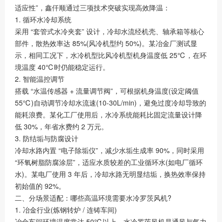
适应性”，鑫仟顺通过三项技术突破实现高效降温：
1. 循环水冷却系统
采用 “套管式水冷夹套” 设计，冷却水流经机壳、轴承箱等核心
部件，散热效率达 85%(风冷机型约 50%)。某冶金厂测试显
示，相同工况下，水冷机型比风冷机型机身温度低 25℃，在环
境温度 40℃时仍能稳定运行。
2. 智能温控调节
搭载 “水温传感器 + 流量调节阀”，可根据机身温度(设定阈值
55℃)自动调节冷却水流速(10-30L/min)，避免过度冷却导致的
能耗浪费。某化工厂使用后，水冷系统能耗比固定流量设计降
低 30%，年省水费约 2 万元。
3. 防结垢与防腐设计
冷却水路内置 “电子除垢仪”，减少水垢生成率 90%，同时采用
“环氧树脂防腐涂层”，适应水质较差的工业循环水(如电厂循环
水)。某电厂使用 3 年后，冷却水路无明显结垢，换热效率保持
初始值的 92%。
二、分场景适配：哪些高温环境需要水冷罗茨风机?
1. 冶金行业(炼钢转炉 / 连铸车间)
冶金车间环境温度常达 50℃以上，水冷罗茨风机是通风与气力