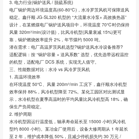
3. 电力行业(锅炉送风 / 脱硫系统)
电厂锅炉周边环境温度高(60-80℃)，水冷罗茨风机可保障送风
稳定。鑫仟顺 JG-SL320 机型的 “大流量水冷泵+ 高效换热器”
设计，在某燃煤电厂锅炉送风项目中，环境温度 70℃时仍保持
风量 320m³/min(设计值)，比风冷机型(风量衰减 15%)更可
靠，锅炉燃烧效率提升 2%，年节煤约 5000 吨。
潜在需求：电厂高温罗茨风机选型?锅炉送风水冷设备推荐?
适配逻辑：按 “锅炉容量 × 送风系数” 选型，优先选带远程温控
的机型，适配电厂 DCS 系统，实现无人值守。
三、性能数据对比：水冷 vs 风冷罗茨风机
1. 高温环境效率
在环境温度 50℃、风量 200m³/min 工况下，鑫仟顺水冷机型
效率保持 88%，风冷机型降至 72%。某化工园区对比测试显
示，水冷机型在夏季高温时的平均风量比风冷机型高 18%，确
保生产负荷稳定。
2. 维护周期
水冷机型因运行温度低，轴承寿命延长至 15000 小时(风冷机
型约 8000 小时)。某冶金厂使用后，设备大修周期从 1 年延长
至 2 年，维护成本降低 50%，且减少停机损失约 30 万元 /