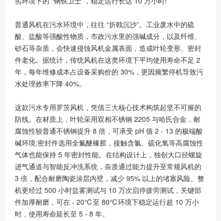
劣环境下的 “钢铁卫士”，稳定运行长达 10 万小时!
普通风机在污水环境中，往往 “折戟沉沙”。工业废水中的硫
酸、盐酸等强酸性物质，市政污水里的强碱成分，以及纤维、
砂石等杂质，会快速侵蚀风机金属表面，造成叶轮变形、密封
件老化。据统计，传统风机在这类环境下平均使用寿命不足 2
年，每年维修成本占设备采购价的 30%，更因频繁停机导致污
水处理效率下降 40%。
这款污水专用罗茨风机，凭借三大核心技术构筑起坚不可摧的
防线。在材质上，叶轮采用双相不锈钢 2205 与哈氏合金，耐
腐蚀性较普通不锈钢提升 8 倍，可承受 pH 值 2 - 13 的极端酸
碱环境;密封件选用全氟醚橡胶，接触含氯、硫化氢等高腐蚀性
气体也能保持 5 年密封性能。在结构设计上，独创大口径螺旋
进气通道与智能反冲洗系统，杂质通过能力提升至常规风机的
3 倍，配合耐磨陶瓷涂层内壁，减少 95% 以上的堵塞风险。整
机更经过 500 小时盐雾测试与 10 万次启停疲劳测试，关键部
件加厚耐磨，可在 - 20℃至 80℃环境下稳定运行超 10 万小
时，使用寿命延长至 5 - 8 年。