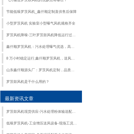
气力输送罗茨鼓风机的优缺点有哪些？
节能低噪罗茨风机_鑫仟顺定制直供售后保障
小型罗茨风机 实验室小型曝气风机规格齐全
罗茨风机降噪-三叶罗茨鼓风机降低运行过程中噪音的方法
鑫仟顺罗茨风机：污水处理曝气优选，高效耐腐实力派
8 万小时稳定运行,鑫仟顺罗茨风机，送风不宕机
山东鑫仟顺源头厂：罗茨风机定制，品质售后双保障
罗茨鼓风机是干什么用的？
最新资讯文章
罗茨鼓风机现货供应-污水处理粉体输送配套设备
低噪罗茨风机-工业增压送风设备-现场工况适配服务