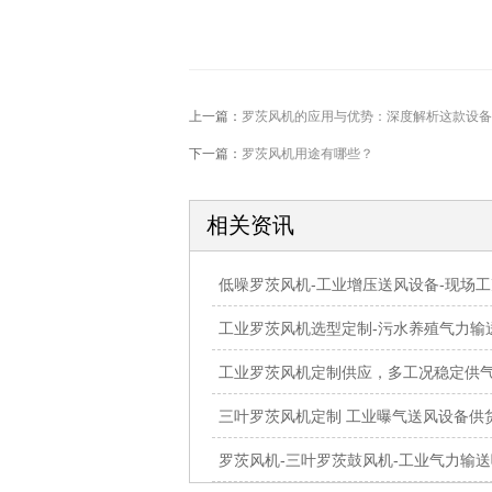
上一篇：
罗茨风机的应用与优势：深度解析这款设备
下一篇：
罗茨风机用途有哪些？
相关资讯
工业罗茨风机定制供应，多工况稳定供
三叶罗茨风机定制 工业曝气送风设备供