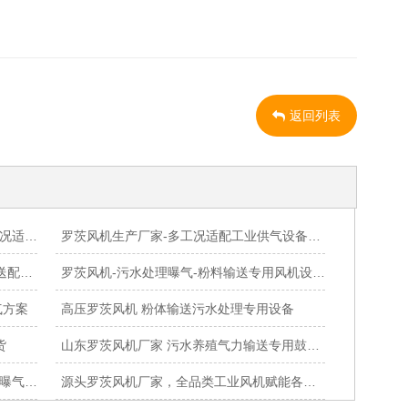
返回列表
低噪罗茨风机-工业增压送风设备-现场工况适配服务
罗茨风机生产厂家-多工况适配工业供气设备供应
工业罗茨风机选型定制-污水养殖气力输送配套设备
罗茨风机-污水处理曝气-粉料输送专用风机设备厂家
气方案
高压罗茨风机 粉体输送污水处理专用设备
货
山东罗茨风机厂家 污水养殖气力输送专用鼓风机
罗茨风机-三叶罗茨鼓风机-工业气力输送曝气设备厂家
源头罗茨风机厂家，全品类工业风机赋能各行业高效生产