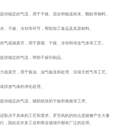
提供稳定的气流，用于干燥、混合和输送粉末、颗粒等物料。
水、干燥、冷却等环节，帮助加工食品及其原材料。
供气或抽真空，用于蒸馏、干燥、冷却和传送气体等工艺。
提供稳定的气流，帮助干燥印刷品。
力或真空，用于炼油、油气输送和处理、压缩天然气等工艺。
或排放气体的净化处理。
提供稳定的气流，辅助纸张的干燥和卷曲等工序。
还取决于具体的工艺和需求。罗茨风机的特点是能够产生大量
行，因此在许多工业和商业领域中都有广泛的应用。