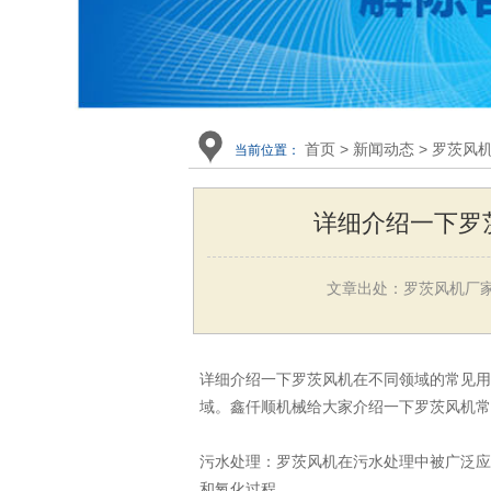
首页
>
新闻动态
>
罗茨风
当前位置：
详细介绍一下罗
文章出处：罗茨风机厂
详细介绍一下罗茨风机在不同领域的常见用
域。鑫仟顺机械给大家介绍一下罗茨风机常
污水处理：罗茨风机在污水处理中被广泛应
和氧化过程。