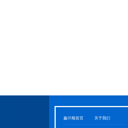
鑫仟顺首页
关于我们