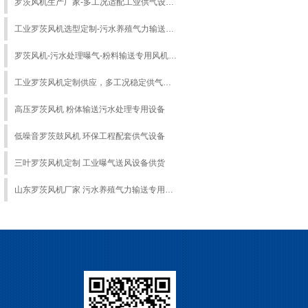
罗茨风机生产厂家-多工况适配工业供气设备供应
工业罗茨风机选型定制-污水养殖气力输送配套设备
罗茨风机-污水处理曝气-粉料输送专用风机设备厂家
工业罗茨风机定制供应，多工况稳定供气方案
高压罗茨风机 粉体输送污水处理专用设备
低噪音罗茨鼓风机 环保工程配套供气设备
三叶罗茨风机定制 工业曝气送风设备供货
山东罗茨风机厂家 污水养殖气力输送专用鼓风机