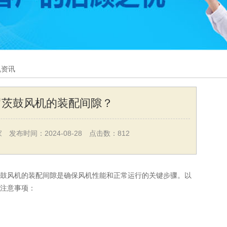
机资讯
罗茨鼓风机的装配间隙？
家
发布时间：2024-08-28
点击数：
812
鼓风机的装配间隙是确保风机性能和正常运行的关键步骤。以
注意事项：