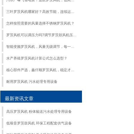
污水厂曝气省电费！这款罗茨风机，低耗供氧足，稳定少维修
三叶罗茨风机哪家好？高效节能，连续运行更耐用
怎样按照需要的风量选择不锈钢罗茨风机？
罗茨风机可以调压力吗?调节罗茨鼓风机压力的方法!
智能变频罗茨风机，风量无级调节，每一度电都用在实处
水产养殖罗茨风机计算公式怎么选型？
核心部件严选，鑫仟顺罗茨风机，稳定才是硬道理
耐用罗茨风机 污水处理专用设备
最新资讯文章
高压罗茨风机 粉体输送污水处理专用设备
低噪音罗茨鼓风机 环保工程配套供气设备