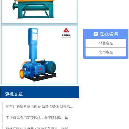
在线咨询
销售客服
售后客服
随机文章
热电厂脱硫罗茨风机 耐高温抗腐蚀 烟气治理稳定达标
工业供风专用罗茨风机，鑫仟顺制造，适配多行业生产线