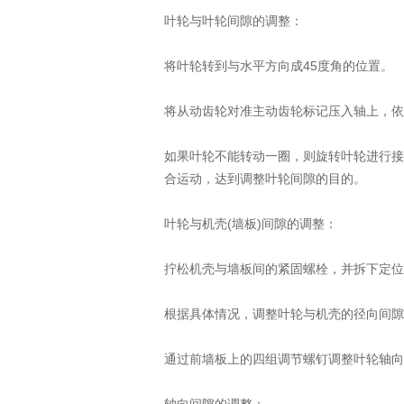
叶轮与叶轮间隙的调整：
将叶轮转到与水平方向成45度角的位置。
将从动齿轮对准主动齿轮标记压入轴上，依
如果叶轮不能转动一圈，则旋转叶轮进行接
合运动，达到调整叶轮间隙的目的。
叶轮与机壳(墙板)间隙的调整：
拧松机壳与墙板间的紧固螺栓，并拆下定位
根据具体情况，调整叶轮与机壳的径向间隙
通过前墙板上的四组调节螺钉调整叶轮轴向