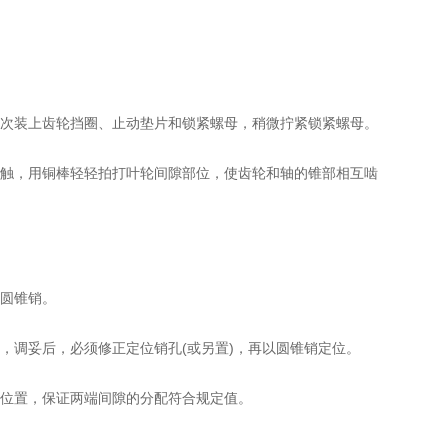
次装上齿轮挡圈、止动垫片和锁紧螺母，稍微拧紧锁紧螺母。
触，用铜棒轻轻拍打叶轮间隙部位，使齿轮和轴的锥部相互啮
圆锥销。
，调妥后，必须修正定位销孔(或另置)，再以圆锥销定位。
位置，保证两端间隙的分配符合规定值。