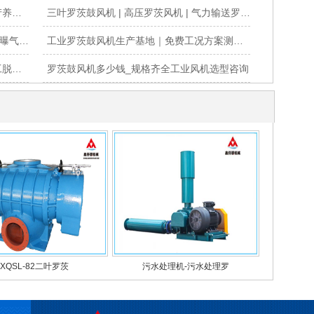
罗茨风机生产厂家｜脱硫氧化风机｜水产养殖增氧罗茨鼓风机
三叶罗茨鼓风机 | 高压罗茨风机 | 气力输送罗茨真空泵源头工厂
罗茨风机厂家-三叶罗茨鼓风机-污水处理曝气风机-山东鑫仟顺机械
工业罗茨鼓风机生产基地｜免费工况方案测算，适配多类工业场景
可定制罗茨鼓风机｜适配水产养殖、化工脱硫多行业工况
罗茨鼓风机多少钱_规格齐全工业风机选型咨询
XQSL-82二叶罗茨
污水处理机-污水处理罗