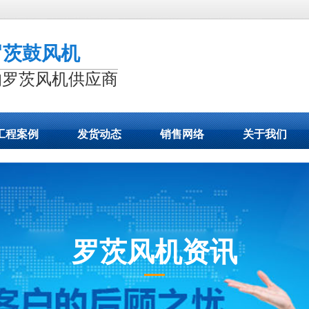
罗茨鼓风机
的罗茨风机供应商
工程案例
发货动态
销售网络
关于我们
罗茨风机资讯