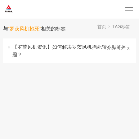
首页
TAG标签
与
“罗茨风机抱死”
相关的标签
【罗茨风机资讯】如何解决罗茨风机抱死转不动的问
2023-12-13
题？